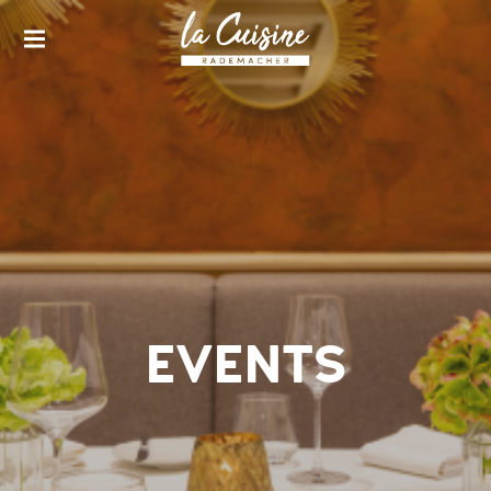
LA CUISINE KÖLN
LA-
CUISINE-
KOELN.DE
EVENTS